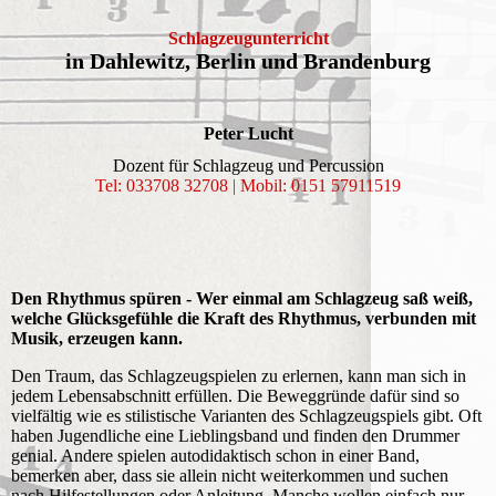
Schlagzeug­unterricht
in Dahlewitz, Berlin und Brandenburg
Peter Lucht
Dozent für Schlagzeug und Percussion
Tel: 033708 32708 | Mobil: 0151 57911519
Den Rhythmus spüren - Wer einmal am Schlagzeug saß weiß,
welche Glücksgefühle die Kraft des Rhythmus, verbunden mit
Musik, erzeugen kann.
Den Traum, das Schlagzeugspielen zu erlernen, kann man sich in
jedem Lebensabschnitt erfüllen. Die Beweggründe dafür sind so
vielfältig wie es stilistische Varianten des Schlagzeugspiels gibt. Oft
haben Jugendliche eine Lieblingsband und finden den Drummer
genial. Andere spielen autodidaktisch schon in einer Band,
bemerken aber, dass sie allein nicht weiterkommen und suchen
nach Hilfestellungen oder Anleitung. Manche wollen einfach nur