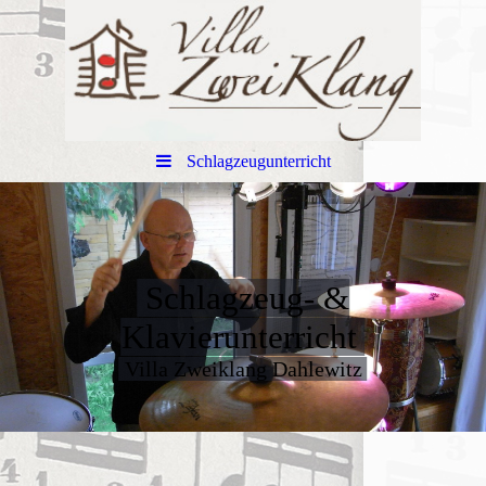
Schlagzeugunterricht
Schlagzeug- &
Klavierunterricht
Villa Zweiklang Dahlewitz